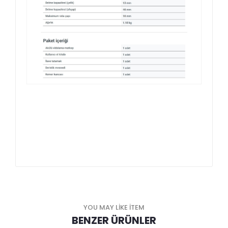
Hem vidalama hem de matkap özelliği ile
CT21076HMX’i tercih etmek için yüksek devir, güçlü
şanzıman, elektronik hız kontrolü gibi nedenleriniz var.
YOU MAY LIKE ITEM
BENZER ÜRÜNLER