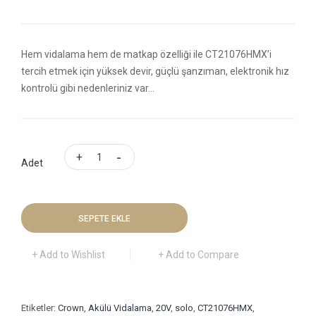
Hem vidalama hem de matkap özelliği ile CT21076HMX’i
tercih etmek için yüksek devir, güçlü şanzıman, elektronik hız
kontrolü gibi nedenleriniz var...
Adet
SEPETE EKLE
+ Add to Wishlist
+ Add to Compare
Etiketler:
Crown
,
Akülü Vidalama
,
20V
,
solo
,
CT21076HMX
,