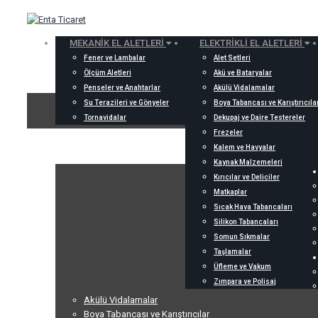
MEKANIK EL ALETLERI
ELEKTRIKLI EL ALETLERI
Fener ve Lambalar
Alet Setleri
Ölçüm Aletleri
Akü ve Bataryalar
Penseler ve Anahtarlar
Akülü Vidalamalar
Su Terazileri ve Gönyeler
Boya Tabancası ve Karıştırıcıla
Tornavidalar
Dekupaj ve Daire Testereler
Frezeler
Kalem ve Havyalar
Kaynak Malzemeleri
Kırıcılar ve Deliciler
Matkaplar
Sıcak Hava Tabancaları
Silikon Tabancaları
Somun Sıkmalar
Taşlamalar
Üfleme ve Vakum
Zımpara ve Polisaj
Akülü Vidalamalar
Boya Tabancası ve Karıştırıcılar