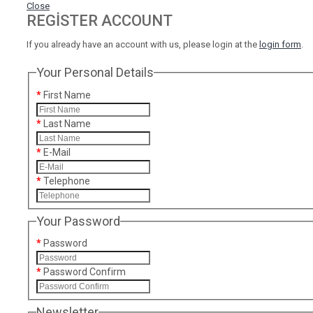
Close
REGISTER ACCOUNT
If you already have an account with us, please login at the
login form
.
Your Personal Details
First Name
Last Name
E-Mail
Telephone
Your Password
Password
Password Confirm
Newsletter