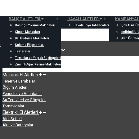
BAHÇE ALETLERI
HAVALI ALETLER
KAMPANYAL
Basınçlı Yıkama Makineleri
Havalı Boya Tabancaları
Çok Al Az Ö
Çimen Makasları
İndirimli Ür
Dal Budama Makineleri
Ayın Ürünler
r
Sulama Ekipmanları
Testereler
Tırmıklar ve Yaprak Süpürgeleri
Zincirli Ağaç Kesme Makineleri
Mekanik El Aletleri
Fener ve Lambalar
Ölçüm Aletleri
Penseler ve Anahtarlar
Su Terazileri ve Gönyeler
Tornavidalar
Elektrikli El Aletleri
Alet Setleri
Akü ve Bataryalar