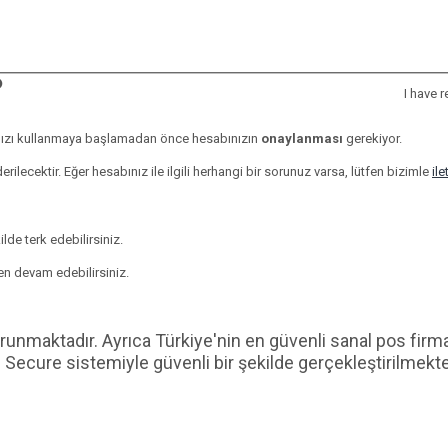
I have 
abınızı kullanmaya başlamadan önce hesabınızın
onaylanması
gerekiyor.
ecektir. Eğer hesabınız ile ilgili herhangi bir sorunuz varsa, lütfen bizimle
ile
lde terk edebilirsiniz.
en devam edebilirsiniz.
e korunmaktadır. Ayrıca Türkiye'nin en güvenli sanal pos f
Secure sistemiyle güvenli bir şekilde gerçekleştirilmekte