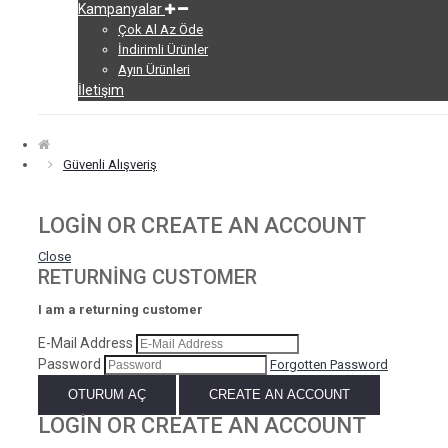
Kampanyalar
Çok Al Az Öde
İndirimli Ürünler
Ayın Ürünleri
İletişim
Güvenli Alışveriş
LOGIN OR CREATE AN ACCOUNT
Close
RETURNING CUSTOMER
I am a returning customer
E-Mail Address
Password
Forgotten Password
OTURUM AÇ
CREATE AN ACCOUNT
LOGIN OR CREATE AN ACCOUNT