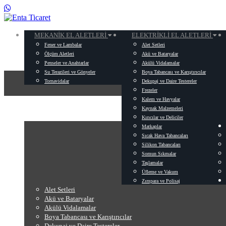
MEKANIK EL ALETLERI
ELEKTRIKLI EL ALETLERI
Fener ve Lambalar
Alet Setleri
Ölçüm Aletleri
Akü ve Bataryalar
Penseler ve Anahtarlar
Akülü Vidalamalar
Su Terazileri ve Gönyeler
Boya Tabancası ve Karıştırıcılar
Tornavidalar
Dekupaj ve Daire Testereler
Frezeler
Kalem ve Havyalar
Kaynak Malzemeleri
Kırıcılar ve Deliciler
Matkaplar
Sıcak Hava Tabancaları
Silikon Tabancaları
Somun Sıkmalar
Taşlamalar
Üfleme ve Vakum
Zımpara ve Polisaj
Alet Setleri
Akü ve Bataryalar
Akülü Vidalamalar
Boya Tabancası ve Karıştırıcılar
Dekupaj ve Daire Testereler