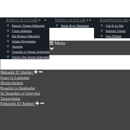
BAHÇE ALETLERI
HAVALI ALETLER
KAMPANYALAR
Basınçlı Yıkama Makineleri
Havalı Boya Tabancaları
Çok Al Az Öde
Çimen Makasları
İndirimli Ürünler
Dal Budama Makineleri
Ayın Ürünleri
Sulama Ekipmanları
Menu
Testereler
Tırmıklar ve Yaprak Süpürgeleri
Zincirli Ağaç Kesme Makineleri
Mekanik El Aletleri
Fener ve Lambalar
Ölçüm Aletleri
Penseler ve Anahtarlar
Su Terazileri ve Gönyeler
Tornavidalar
Elektrikli El Aletleri