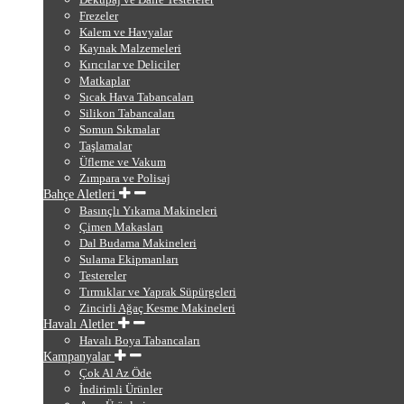
Frezeler
Kalem ve Havyalar
Kaynak Malzemeleri
Kırıcılar ve Deliciler
Matkaplar
Sıcak Hava Tabancaları
Silikon Tabancaları
Somun Sıkmalar
Taşlamalar
Üfleme ve Vakum
Zımpara ve Polisaj
Bahçe Aletleri
Basınçlı Yıkama Makineleri
Çimen Makasları
Dal Budama Makineleri
Sulama Ekipmanları
Testereler
Tırmıklar ve Yaprak Süpürgeleri
Zincirli Ağaç Kesme Makineleri
Havalı Aletler
Havalı Boya Tabancaları
Kampanyalar
Çok Al Az Öde
İndirimli Ürünler