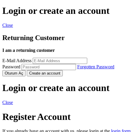
Login or create an account
Close
Returning Customer
I am a returning customer
E-Mail Address
Password
Forgotten Password
Oturum Aç
Create an account
Login or create an account
Close
Register Account
If you already have an account with us, please login at the
login form
.